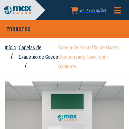
MINHAS COTAÇÕES
PRODUTOS
Início
Capelas de
Capela de Exaustão de Gases
Exaustão de Gases
Compensado Naval com
Gabinete