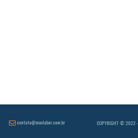
contato@maxlabor.com.br
COPYRIGHT © 2022 - M