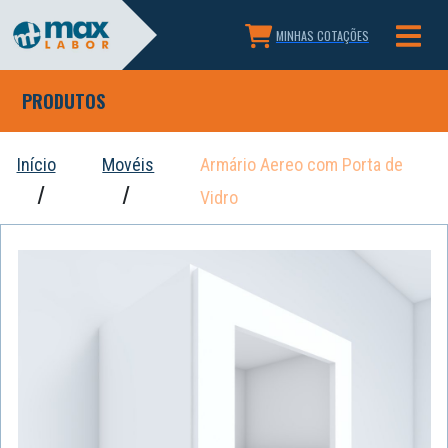
MINHAS COTAÇÕES
PRODUTOS
Início
Movéis
Armário Aereo com Porta de
Vidro